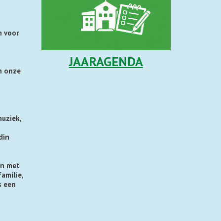
n voor
JAARAGENDA
m onze
uziek,
din
en met
amilie,
s een