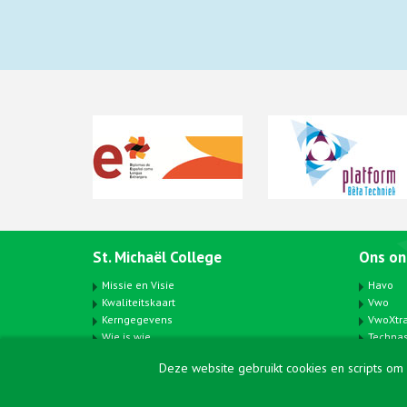
St. Michaël College
Ons on
Missie en Visie
Havo
Kwaliteitskaart
Vwo
Kerngegevens
VwoXtr
Wie is wie
Techna
Sitemap
Accent
Deze website gebruikt cookies en scripts om 