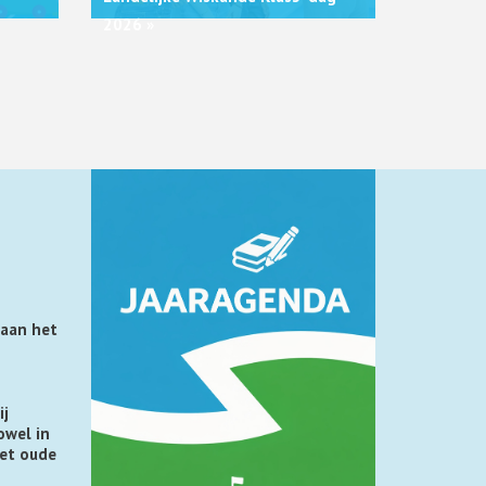
2026 »
 aan het
ij
owel in
het oude