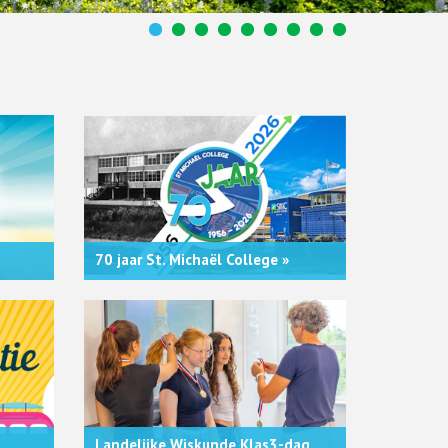
70 jaar St. Michaël College »
Landelijke Wiskunde Klas3-dag