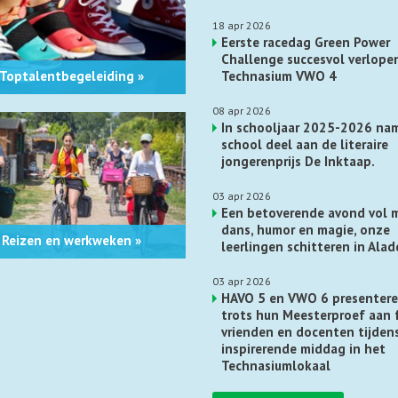
18 apr 2026
Eerste racedag Green Power
Challenge succesvol verlope
Toptalentbegeleiding »
Technasium VWO 4
08 apr 2026
In schooljaar 2025-2026 na
school deel aan de literaire
jongerenprijs De Inktaap.
03 apr 2026
Een betoverende avond vol m
dans, humor en magie, onze
Reizen en werkweken »
leerlingen schitteren in Alad
03 apr 2026
HAVO 5 en VWO 6 presenter
trots hun Meesterproef aan f
vrienden en docenten tijden
inspirerende middag in het
Technasiumlokaal