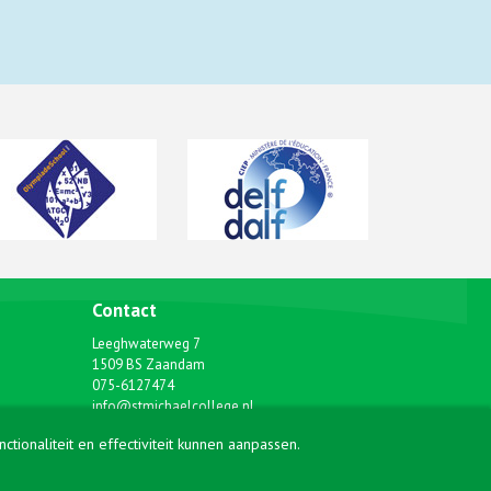
Contact
Leeghwaterweg 7
1509 BS Zaandam
075-6127474
info@stmichaelcollege.nl
ionaliteit en effectiviteit kunnen aanpassen.