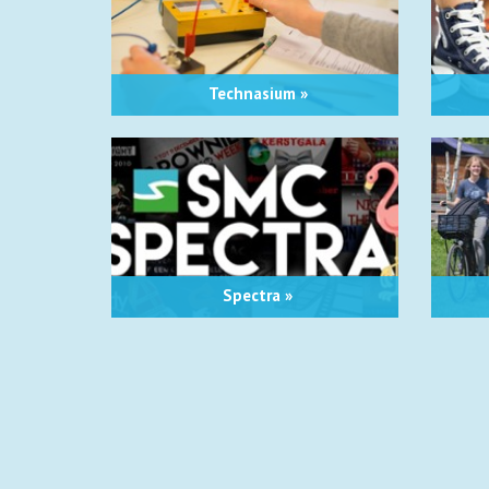
Technasium »
Spectra »