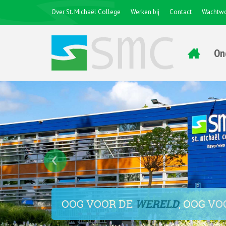
Over St. Michaël College
Werken bij
Contact
Wachtwo
On
OOG VOOR DE
WERELD
, OOG V