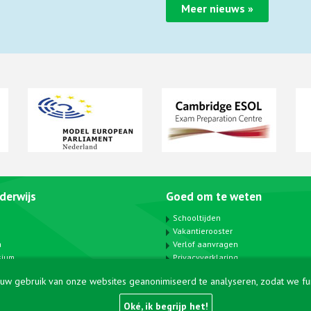
Meer nieuws »
derwijs
Goed om te weten
Schooltijden
Vakantierooster
a
Verlof aanvragen
sium
Privacyverklaring
modules
Gezonde kantine
uw gebruik van onze websites geanonimiseerd te analyseren, zodat we funct
Oké, ik begrijp het!