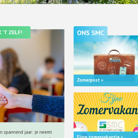
'T ZELF!
Zomerpost »
en spannend jaar: je neemt
Fijne zomervakantie »